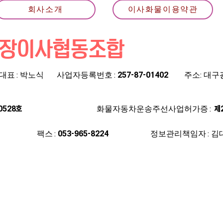
회사소개
이사화물이용약관
장이사협동조합
대표 : 박노식
​사업자등록번호 :
257-87-01402
주소: 대
0528호
화물자동차운송주선사업허가증 :
제
팩스 :
053-965-8224
정보관리책임자 : 김