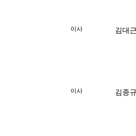
이사
김대근
​이사
김종규