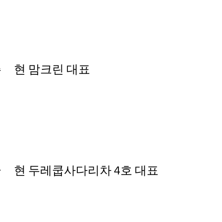
 현 맘크린 대표
 현 두레쿱사다리차 4호 대표