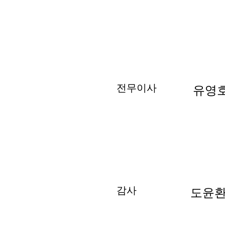
전무이사
유영호
감사
도윤환