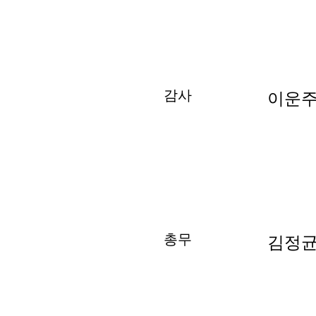
감사
이운주
총무
김정균