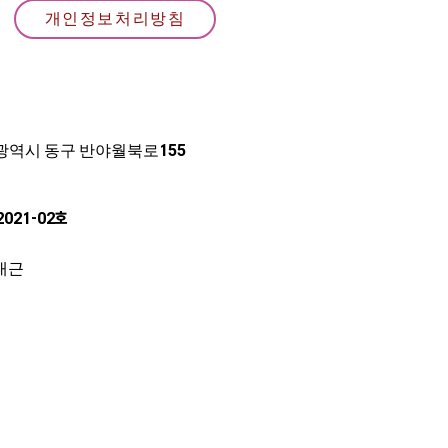
개인정보처리방침
구광역시 동구 반야월북로
155
2021-02호
대근